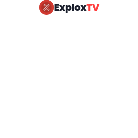
Explox
TV