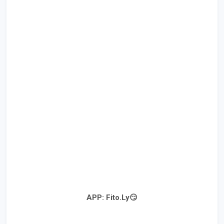
APP: Fito.Ly😏