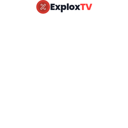
Explox
TV