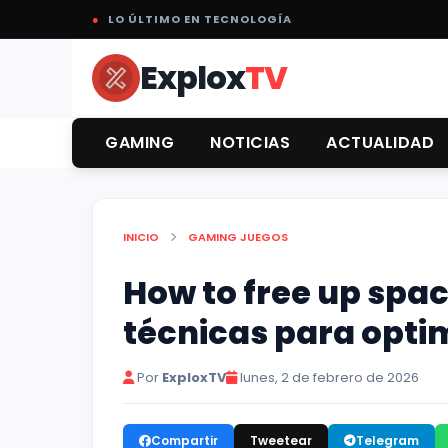
●
LO ÚLTIMO EN TECNOLOGÍA
Explox
TV
GAMING
NOTICIAS
ACTUALIDAD
INICIO
GAMING
JUEGOS
How to free up spac
técnicas para opti
Por
ExploxTV
lunes, 2 de febrero de 2026
Compartir
Tweetear
Telegram