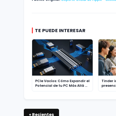
TE PUEDE INTERESAR
PCIe Vacíos: Cómo Expandir el
Tinder 
Potencial de tu PC Más Allá de
presenci
la Tarjeta Gráfica
para co
Generac
experie
« Recientes