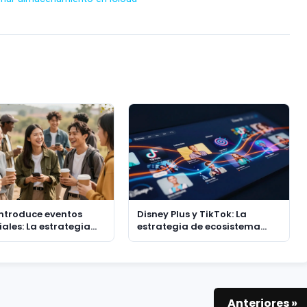
introduce eventos
Disney Plus y TikTok: La
ales: La estrategia
estrategia de ecosistema
nectar a la
para capturar la atención en
ión Z con
el streaming
ncias reales
Anteriores »