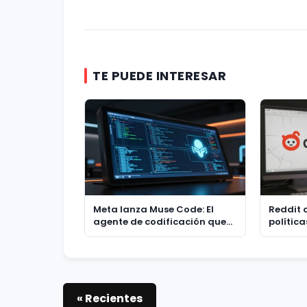
TE PUEDE INTERESAR
Meta lanza Muse Code: El
Reddit 
agente de codificación que
política
redefine la IA para
de Old 
desarrolladores
estrate
« Recientes