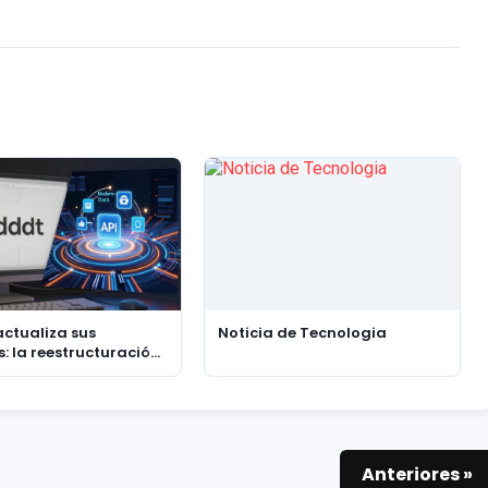
actualiza sus
Noticia de Tecnologia
s: la reestructuración
Reddit y la nueva
gia de API
Anteriores »