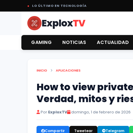
●
LO ÚLTIMO EN TECNOLOGÍA
Explox
TV
GAMING
NOTICIAS
ACTUALIDAD
INICIO
APLICACIONES
How to view private
Verdad, mitos y ri
Por
ExploxTV
domingo, 1 de febrero de 2026
Compartir
Tweetear
Telegram