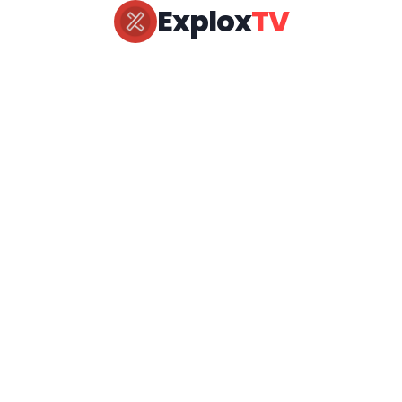
Explox
TV