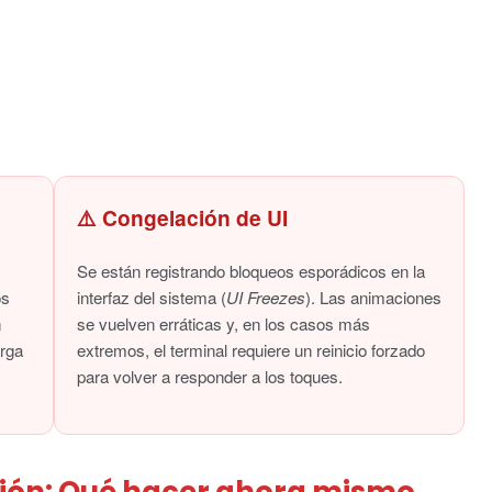
⚠️ Congelación de UI
Se están registrando bloqueos esporádicos en la
os
interfaz del sistema (
UI Freezes
). Las animaciones
n
se vuelven erráticas y, en los casos más
arga
extremos, el terminal requiere un reinicio forzado
para volver a responder a los toques.
ción: Qué hacer ahora mismo