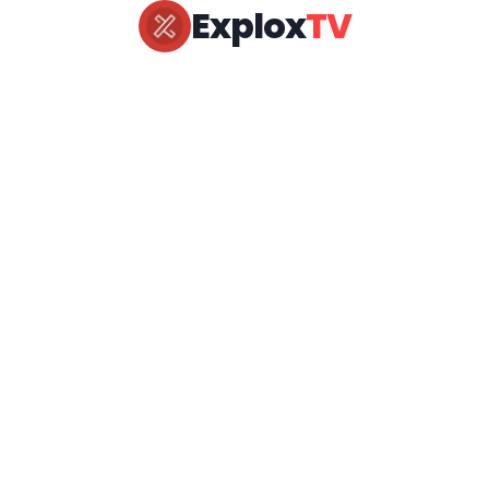
Explox
TV