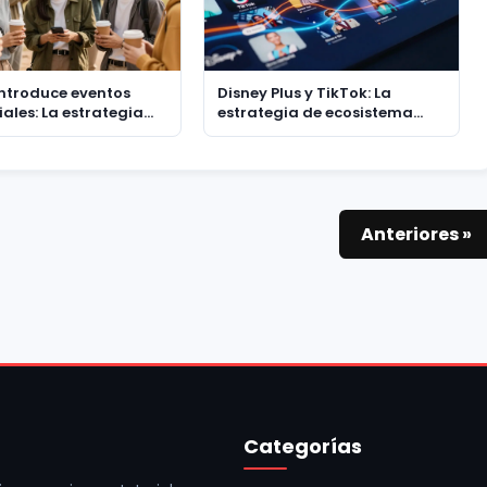
introduce eventos
Disney Plus y TikTok: La
ales: La estrategia
estrategia de ecosistema
nectar a la
para capturar la atención en
ión Z con
el streaming
ncias reales
Anteriores »
Categorías