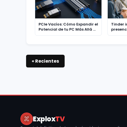
PCIe Vacíos: Cómo Expandir el
Tinder 
Potencial de tu PC Más Allá de
presenci
la Tarjeta Gráfica
para co
Generac
experie
« Recientes
Explox
TV