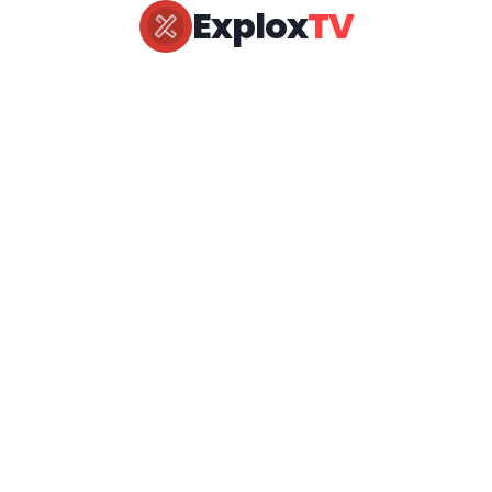
Explox
TV