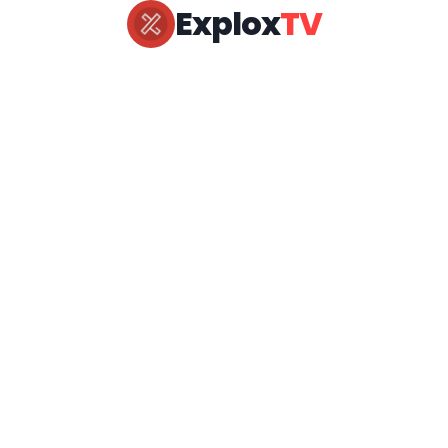
Explox
TV