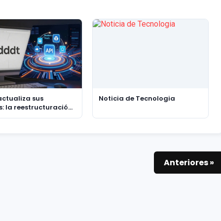
actualiza sus
Noticia de Tecnologia
s: la reestructuración
Reddit y la nueva
gia de API
Anteriores »