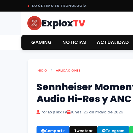
●
LO ÚLTIMO EN TECNOLOGÍA
Explox
TV
GAMING
NOTICIAS
ACTUALIDAD
INICIO
APLICACIONES
Sennheiser Momentu
Audio Hi-Res y ANC
Por
ExploxTV
lunes, 25 de mayo de 2026
Compartir
Tweetear
Telegram