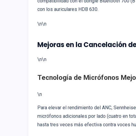
compatibilidad con el dongle Bluetooth 700 (B
con los auriculares HDB 630.
\n\n
Mejoras en la Cancelación d
\n\n
Tecnología de Micrófonos Mej
\n
Para elevar el rendimiento del ANC, Sennheise
micrófonos adicionales por lado (cuatro en tota
hasta tres veces más efectiva contra voces hu