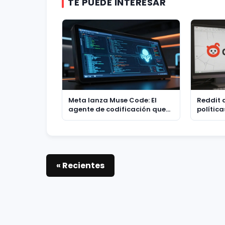
TE PUEDE INTERESAR
Meta lanza Muse Code: El
Reddit 
agente de codificación que
política
redefine la IA para
de Old 
desarrolladores
estrate
« Recientes