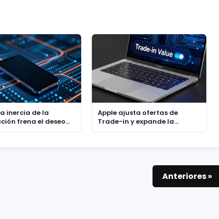
 La inercia de la
Apple ajusta ofertas de
cción frena el deseo
Trade-in y expande la
lización tras las
inclusión de dispositivos
ones
Android
Anteriores »