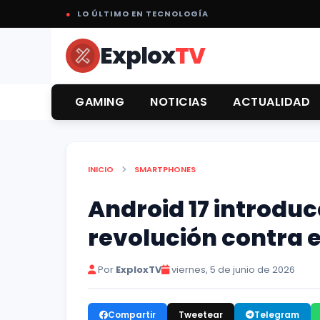
●
LO ÚLTIMO EN TECNOLOGÍA
Explox
TV
GAMING
NOTICIAS
ACTUALIDAD
INICIO
SMARTPHONES
Android 17 introduce
revolución contra
Por
ExploxTV
viernes, 5 de junio de 2026
Compartir
Tweetear
Telegram