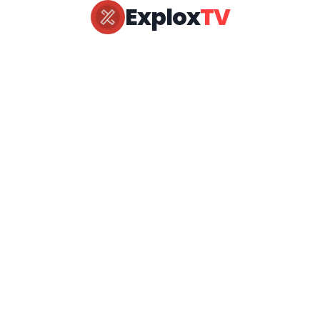
Explox
TV