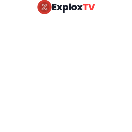
Explox
TV