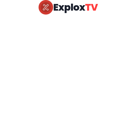
Explox
TV