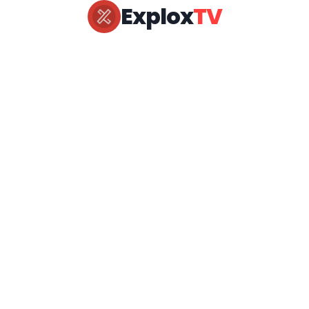
Explox
TV