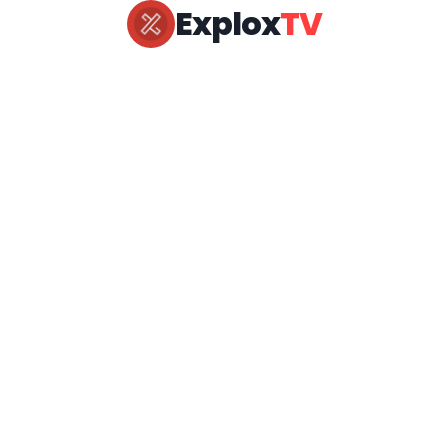
Explox
TV