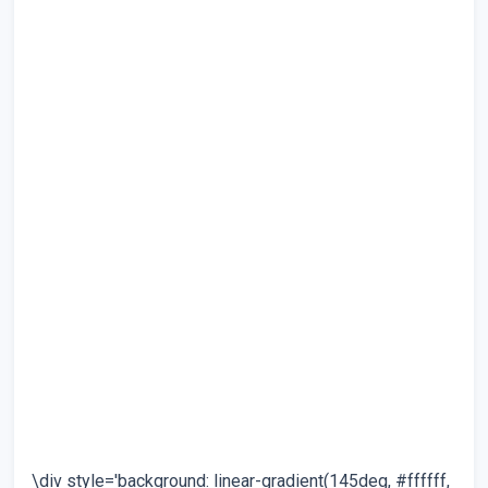
\div style='background: linear-gradient(145deg, #ffffff,