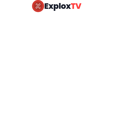
Explox
TV