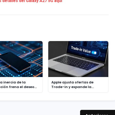
 detalles del Galaxy A27 5G aquí
 La inercia de la
Apple ajusta ofertas de
cción frena el deseo
Trade-in y expande la
lización tras las
inclusión de dispositivos
ones
Android