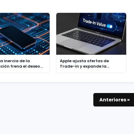
 La inercia de la
Apple ajusta ofertas de
cción frena el deseo
Trade-in y expande la
lización tras las
inclusión de dispositivos
ones
Android
Anteriores »