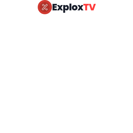
Explox
TV