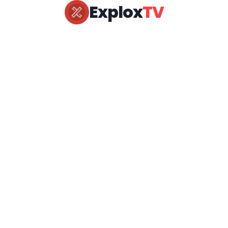
Explox
TV