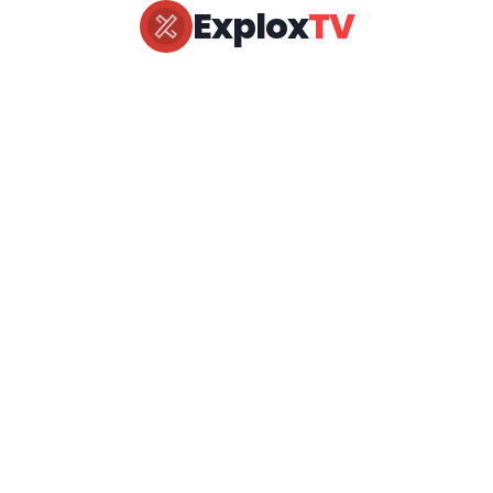
Explox
TV