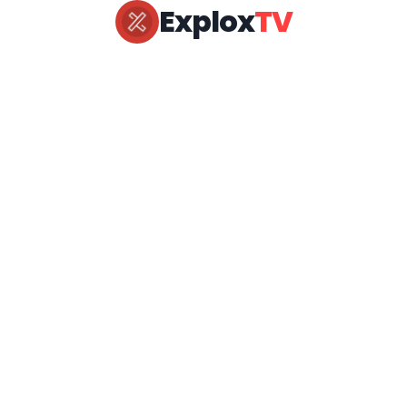
Explox
TV