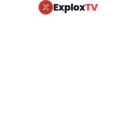
Explox
TV