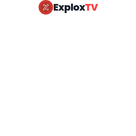
Explox
TV