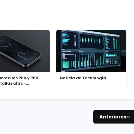
senta los P80 y P80
Noticia de Tecnologia
tallas ultra-
s que imitan
ps
Anteriores »