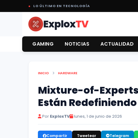
●
LO ÚLTIMO EN TECNOLOGÍA
Explox
TV
GAMING
NOTICIAS
ACTUALIDAD
INICIO
HARDWARE
Mixture-of-Experts
Están Redefiniendo
Por
ExploxTV
lunes, 1 de junio de 2026
Compartir
Tweetear
Telegram