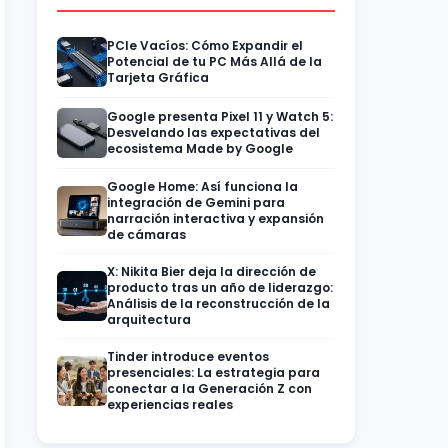
PCIe Vacíos: Cómo Expandir el
Potencial de tu PC Más Allá de la
Tarjeta Gráfica
Google presenta Pixel 11 y Watch 5:
Desvelando las expectativas del
ecosistema Made by Google
Google Home: Así funciona la
integración de Gemini para
narración interactiva y expansión
de cámaras
X: Nikita Bier deja la dirección de
producto tras un año de liderazgo:
Análisis de la reconstrucción de la
arquitectura
Tinder introduce eventos
presenciales: La estrategia para
conectar a la Generación Z con
experiencias reales