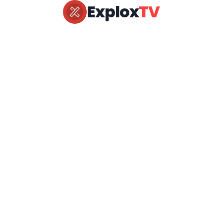
Explox
TV