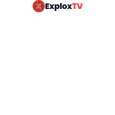
Explox
TV