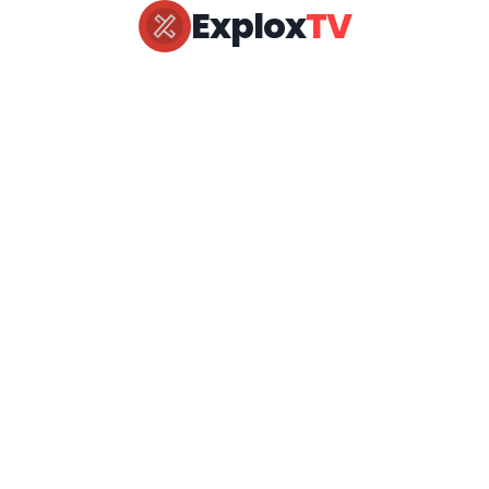
Explox
TV