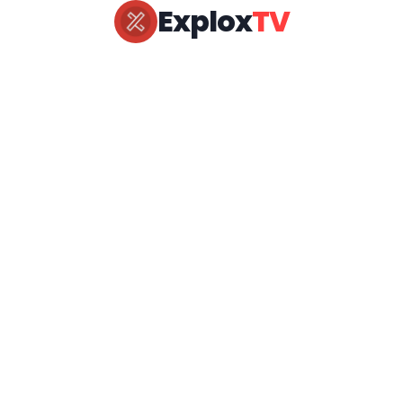
Explox
TV