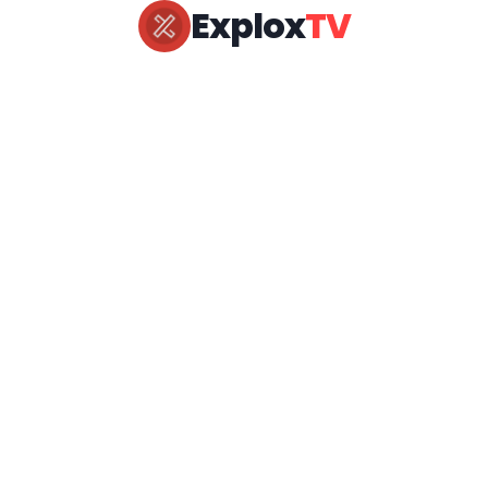
Explox
TV