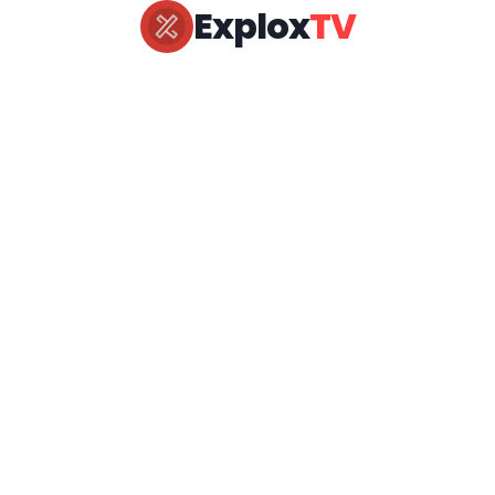
Explox
TV