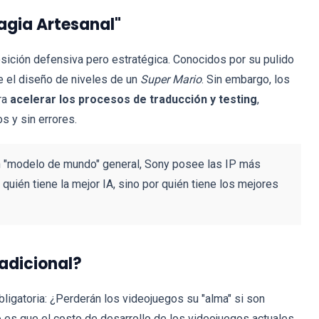
Magia Artesanal"
osición defensiva pero estratégica. Conocidos por su pulido
te el diseño de niveles de un
Super Mario
. Sin embargo, los
ra
acelerar los procesos de traducción y testing
,
 y sin errores.
 "modelo de mundo" general, Sony posee las IP más
quién tiene la mejor IA, sino por quién tiene los mejores
radicional?
bligatoria: ¿Perderán los videojuegos su "alma" si son
es que el costo de desarrollo de los videojuegos actuales