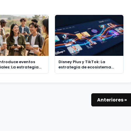
introduce eventos
Disney Plus y TikTok: La
ales: La estrategia
estrategia de ecosistema
nectar a la
para capturar la atención en
ión Z con
el streaming
ncias reales
Anteriores »