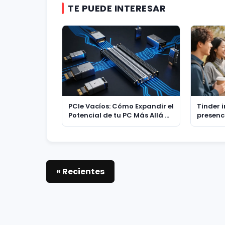
TE PUEDE INTERESAR
PCIe Vacíos: Cómo Expandir el
Tinder 
Potencial de tu PC Más Allá de
presenci
la Tarjeta Gráfica
para co
Generac
experie
« Recientes