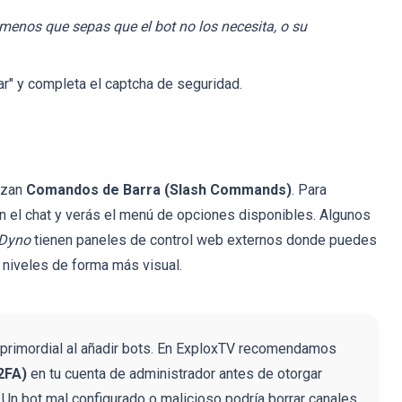
enos que sepas que el bot no los necesita, o su
ar" y completa el captcha de seguridad.
izan
Comandos de Barra (Slash Commands)
. Para
n el chat y verás el menú de opciones disponibles. Algunos
Dyno
tienen paneles de control web externos donde puedes
 niveles de forma más visual.
primordial al añadir bots. En ExploxTV recomendamos
2FA)
en tu cuenta de administrador antes de otorgar
 Un bot mal configurado o malicioso podría borrar canales