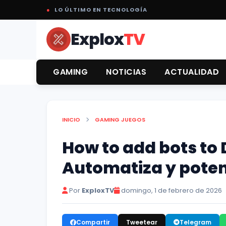
●
LO ÚLTIMO EN TECNOLOGÍA
Explox
TV
GAMING
NOTICIAS
ACTUALIDAD
INICIO
GAMING
JUEGOS
How to add bots to 
Automatiza y pote
Por
ExploxTV
domingo, 1 de febrero de 2026
Compartir
Tweetear
Telegram