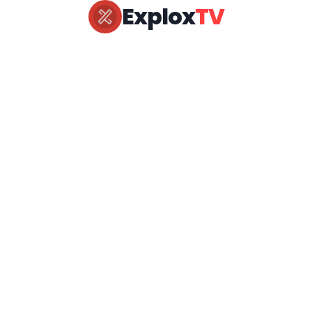
Explox
TV