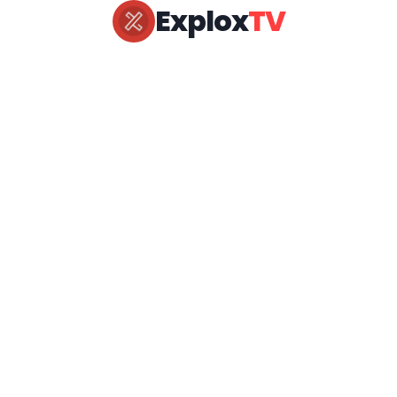
Explox
TV