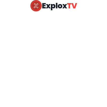
Explox
TV