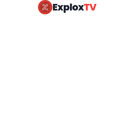
Explox
TV