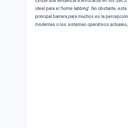
Existe una tendencia a enfocarse en los SBCs p
ideal para el 'home labbing'. No obstante, esta
principal barrera para muchos es la percepció
modernas o los sistemas operativos actuales, p