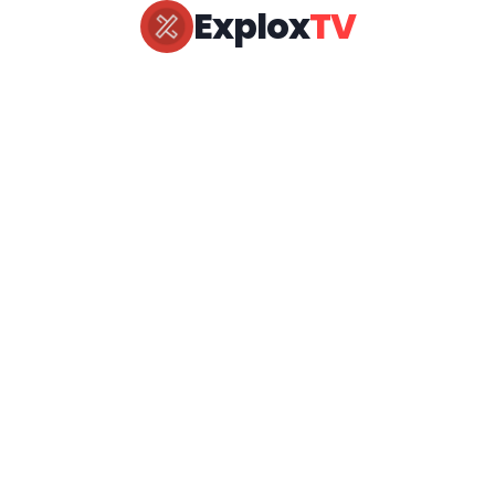
Explox
TV