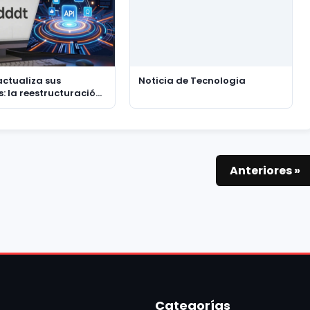
actualiza sus
Noticia de Tecnologia
s: la reestructuración
Reddit y la nueva
gia de API
Anteriores »
Categorías