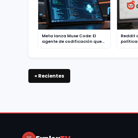
Meta lanza Muse Code: El
Reddit 
agente de codificación que
política
redefine la IA para
de Old 
desarrolladores
estrate
« Recientes