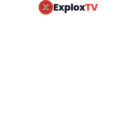
Explox
TV