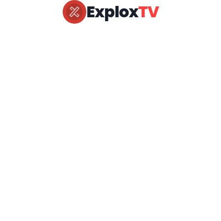
Explox
TV