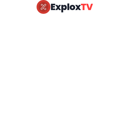
Explox
TV